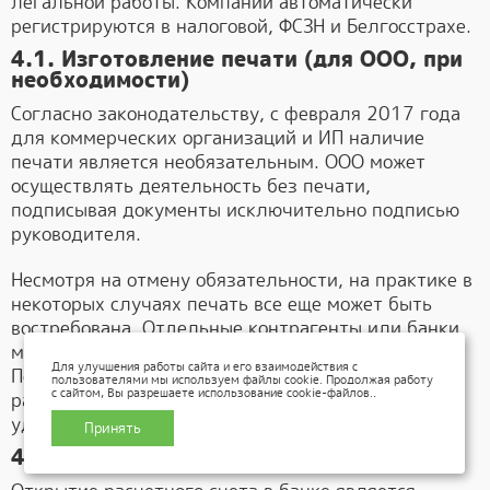
легальной работы. Компании автоматически
регистрируются в налоговой, ФСЗН и Белгосстрахе.
4.1. Изготовление печати (для ООО, при
необходимости)
Согласно законодательству, с февраля 2017 года
для коммерческих организаций и ИП наличие
печати является необязательным. ООО может
осуществлять деятельность без печати,
подписывая документы исключительно подписью
руководителя.
Несмотря на отмену обязательности, на практике в
некоторых случаях печать все еще может быть
востребована. Отдельные контрагенты или банки
могут требовать наличие печати на документах.
Для улучшения работы сайта и его взаимодействия с
Поэтому изготовление печати можно
пользователями мы используем файлы cookie. Продолжая работу
.
с сайтом, Вы разрешаете использование cookie-файлов.
рассматривать как опциональное действие для
удобства ведения бизнеса.
Принять
4.2. Открытие расчетного счета в банке