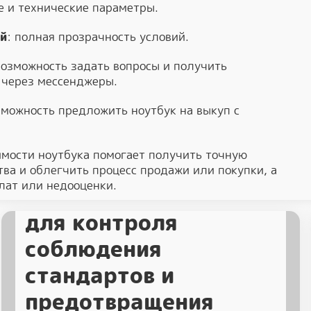
е и технические параметры.
ий
: полная прозрачность условий.
возможность задать вопросы и получить
 через мессенджеры.
Комплаенс и качество
зможность предложить ноутбук на выкуп с
сервиса: как
имости ноутбука помогает получить точную
использовать метод
ва и облегчить процесс продажи или покупки, а
лат или недооценки.
тайного покупателя
для контроля
соблюдения
стандартов и
предотвращения