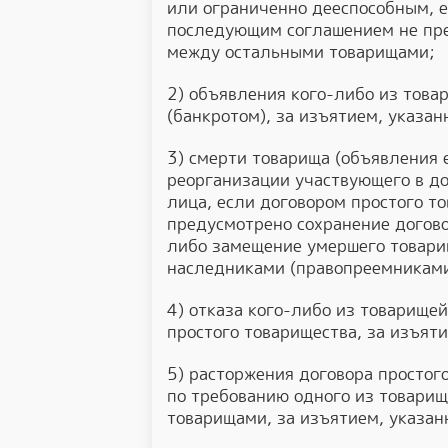
или ограниченно дееспособным, е
последующим соглашением не пре
между остальными товарищами;
2) объявления кого-либо из тов
(банкротом), за изъятием, указан
3) смерти товарища (объявления
реорганизации участвующего в до
лица, если договором простого 
предусмотрено сохранение догов
либо замещение умершего товари
наследниками (правопреемниками
4) отказа кого-либо из товарище
простого товарищества, за изъят
5) расторжения договора простог
по требованию одного из товари
товарищами, за изъятием, указан