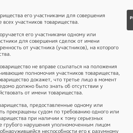
арищества его участниками для совершения
Р
е всех участников товарищества.
оручается его участниками одному или
астники для совершения сделок от имени
енность от участника (участников), на которого
ства.
оварищество не вправе ссылаться на положения
ичивающие полномочия участников товарищества,
оварищество докажет, что третье лицо в момент
едомо должно было знать об отсутствии у
йствовать от имени товарищества.
оварищества, предоставленные одному или
ыть прекращены судом по требованию одного или
варищества при наличии к тому серьезных
вие грубого нарушения уполномоченным лицом
 обнаружившейся неспособности его к разумному