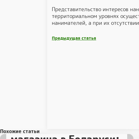
Представительство интересов нан
территориальном уровнях осущес
нанимателей, а при их отсутстви
Предыдущая статья
Защита слогана и
нейминга интернет-
Похожие статьи