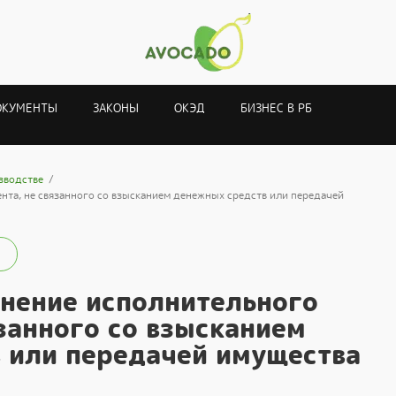
ОКУМЕНТЫ
ЗАКОНЫ
ОКЭД
БИЗНЕС В РБ
зводстве
нта, не связанного со взысканием денежных средств или передачей
лнение исполнительного
занного со взысканием
 или передачей имущества